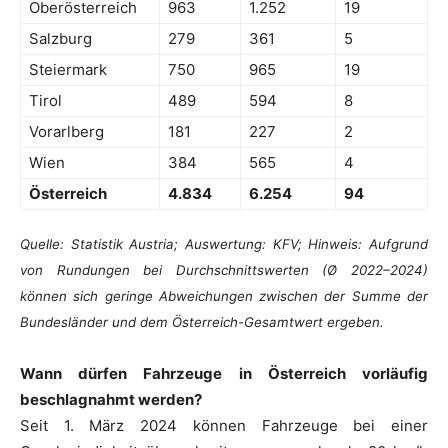
Oberösterreich
963
1.252
19
Salzburg
279
361
5
Steiermark
750
965
19
Tirol
489
594
8
Vorarlberg
181
227
2
Wien
384
565
4
Österreich
4.834
6.254
94
Quelle: Statistik Austria; Auswertung: KFV;
Hinweis: Aufgrund
von Rundungen bei Durchschnittswerten (Ø 2022–2024)
können sich geringe Abweichungen zwischen der Summe der
Bundesländer und dem Österreich-Gesamtwert ergeben
.
Wann dürfen Fahrzeuge in Österreich vorläufig
beschlagnahmt werden?
Seit 1. März 2024 können Fahrzeuge bei einer