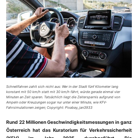
Schnellfahren zahlt sich nicht aus: Wer in der Stadt fünf Kilometer lang
konstant mit 50 km/h statt mit 30 km/h fährt, würde gerade einmal vier
Minuten an Zeit sparen. Tatsächlich liegt die Zeitersparnis aufgrund von
Ampeln oder Kreuzungen sogar nur unter einer Minute, wie KFV-
Fahrsimulationen zeigen; Copyright: Pixabay_jan3933
Rund 22 Millionen Geschwindigkeitsmessungen in ganz
Österreich hat das Kuratorium für Verkehrssicherheit