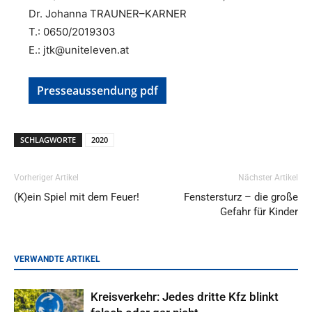
Dr. Johanna TRAUNER–KARNER
T.: 0650/2019303
E.: jtk@uniteleven.at
Presseaussendung pdf
SCHLAGWORTE
2020
Vorheriger Artikel
Nächster Artikel
(K)ein Spiel mit dem Feuer!
Fenstersturz – die große
Gefahr für Kinder
VERWANDTE ARTIKEL
Kreisverkehr: Jedes dritte Kfz blinkt