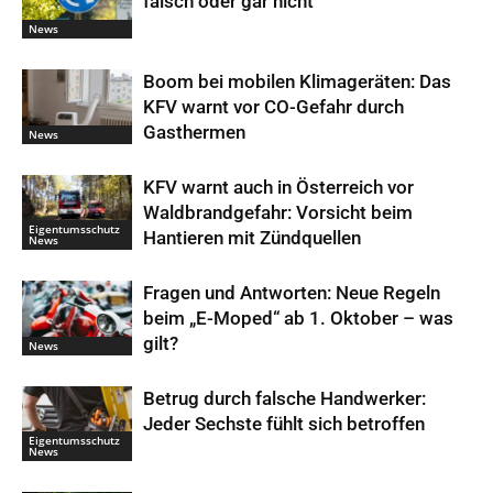
falsch oder gar nicht
News
Boom bei mobilen Klimageräten: Das
KFV warnt vor CO-Gefahr durch
Gasthermen
News
KFV warnt auch in Österreich vor
Waldbrandgefahr: Vorsicht beim
Eigentumsschutz
Hantieren mit Zündquellen
News
Fragen und Antworten: Neue Regeln
beim „E-Moped“ ab 1. Oktober – was
gilt?
News
Betrug durch falsche Handwerker:
Jeder Sechste fühlt sich betroffen
Eigentumsschutz
News