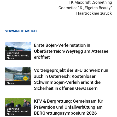
TK Maxx ruft „Something
Cosmetics“ & „Elgetec Beauty“
Haartrockner zurück
VERWANDTE ARTIKEL
Erste Bojen-Verleihstation in
Oberösterreich/Weyregg am Attersee
Sport und
Freizeitsicherheit
eröffnet
News
Vorzeigeprojekt der BFU Schweiz nun
auch in Österreich: Kostenloser
Schwimmbojen-Verleih erhöht die
News
Sicherheit in offenen Gewässern
KFV & Bergrettung: Gemeinsam für
Prävention und Unfallverhütung am
Sport und
Freizeitsicherheit
BERGrettungssymposium 2026
News