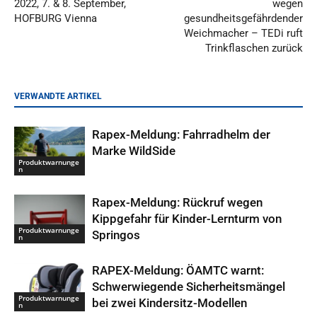
2022, 7. & 8. September,
wegen
HOFBURG Vienna
gesundheitsgefährdender
Weichmacher – TEDi ruft
Trinkflaschen zurück
VERWANDTE ARTIKEL
Rapex-Meldung: Fahrradhelm der
Marke WildSide
Produktwarnunge
n
Rapex-Meldung: Rückruf wegen
Kippgefahr für Kinder-Lernturm von
Produktwarnunge
Springos
n
RAPEX-Meldung: ÖAMTC warnt:
Schwerwiegende Sicherheitsmängel
Produktwarnunge
bei zwei Kindersitz-Modellen
n