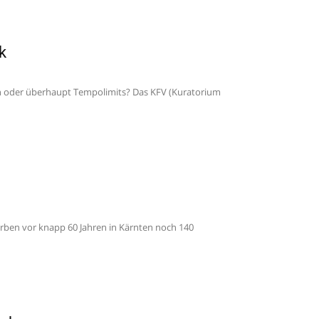
k
en oder überhaupt Tempolimits? Das KFV (Kuratorium
arben vor knapp 60 Jahren in Kärnten noch 140