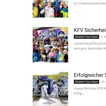
für Verkehrssicherheit) f
KFV Sicherheit
8. 
60-Jahre Tour News
Landeshauptfrau Johann
eine ganz besondere B
Erfolgreicher 
28. 
60-Jahre Tour News
Happy Birthday KFV! Mi
Erfolg:...