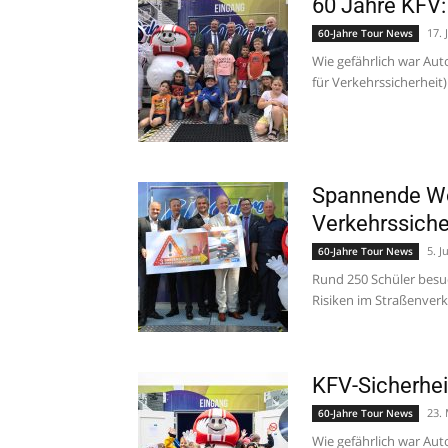
60 Jahre KFV: 
17. 
60-Jahre Tour News
Wie gefährlich war Au
für Verkehrssicherheit)
Spannende Wo
Verkehrssiche
5. J
60-Jahre Tour News
Rund 250 Schüler besu
Risiken im Straßenverke
KFV-Sicherheit
23.
60-Jahre Tour News
Wie gefährlich war Au