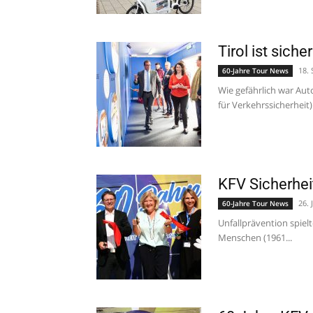
Tirol ist sich
18.
60-Jahre Tour News
Wie gefährlich war Au
für Verkehrssicherheit) f
KFV Sicherhei
26. 
60-Jahre Tour News
Unfallprävention spiel
Menschen (1961...