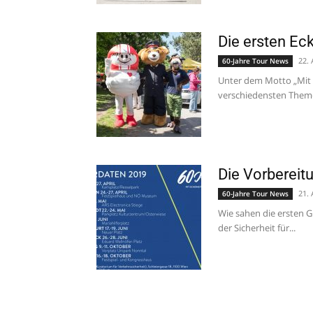
Die ersten E
22. 
60-Jahre Tour News
Unter dem Motto „Mit 
verschiedensten Theme
Die Vorbereit
21. 
60-Jahre Tour News
Wie sahen die ersten 
der Sicherheit für...