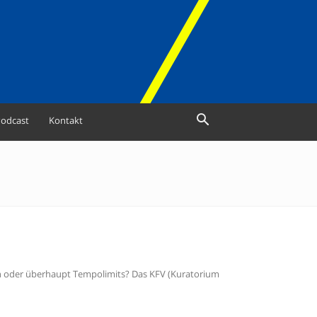
odcast
Kontakt
en oder überhaupt Tempolimits? Das KFV (Kuratorium