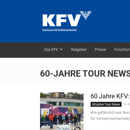
KFV
–
Kuratorium
für
Verkehrssicherheit
Das KFV
Ratgeber
Presse
Forschu
60-JAHRE TOUR NEW
60 Jahre KFV: 
9. 
60-Jahre Tour News
Wie gefährlich war Au
für Verkehrssicherheit) f