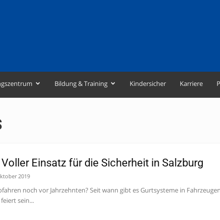
ngszentrum
Bildung & Training
Kindersicher
Karriere
P
S
Voller Einsatz für die Sicherheit in Salzburg
Oktober 2019
tofahren noch vor Jahrzehnten? Seit wann gibt es Gurtsysteme in Fahrzeug
eiert sein...