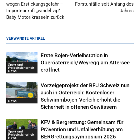
wegen Erstickungsgefahr –
Forstunfälle seit Anfang des
Importeur ruft „windel vip“
Jahres
Baby Motorikrasseln zurück
VERWANDTE ARTIKEL
Erste Bojen-Verleihstation in
Oberösterreich/Weyregg am Attersee
Sport und
Freizeitsicherheit
eröffnet
News
Vorzeigeprojekt der BFU Schweiz nun
auch in Österreich: Kostenloser
Schwimmbojen-Verleih erhöht die
News
Sicherheit in offenen Gewässern
KFV & Bergrettung: Gemeinsam für
Prävention und Unfallverhütung am
Sport und
Freizeitsicherheit
BERGrettungssymposium 2026
News