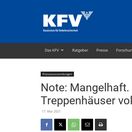
KFV
–
Kuratorium
für
Verkehrssicherheit
Das KFV
Ratgeber
Presse
Forschu
Presseaussendungen
Note: Mangelhaft.
Treppenhäuser vol
17. Mai 2021