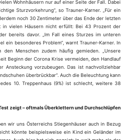
vielen Wohnhäusern nur auf einer Seite der Fall. Dabei
ichtige Sturzvorkehrung“, so Trauner-Karner. „Für ein
ußerdem noch 30 Zentimeter über das Ende der letzten
 in vielen Häusern nicht erfüllt: Bei 43 Prozent der
r bereits davor. „Im Fall eines Sturzes im unteren
el ein besonderes Problem“, warnt Trauner-Karner. In
n den Menschen zudem häufig gemieden. „Unsere
eit Beginn der Corona Krise vermeiden, den Handlauf
r Ansteckung vorzubeugen. Das ist nachvollziehbar
andschuhen überbrückbar“. Auch die Beleuchtung kann
edes 10. Treppenhaus (9%) ist schlecht, weitere 38
Test zeigt – oftmals Überklettern und Durchschlüpfen
ben wir uns Österreichs Stiegenhäuser auch in Bezug
eicht könnte beispielsweise ein Kind ein Geländer im