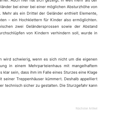
rner. Auch hier hat sich gezeigt: In weit mehr als der
länder bei einer bei einer möglichen Absturzhöhe von
. Mehr als ein Drittel der Geländer enthielt Elemente,
nten – ein Hochklettern für Kinder also ermöglichten.
ischen zwei Geländersprossen sowie der Abstand
rchschlüpfen von Kindern verhindern soll, wurde in
wird schwierig, wenn es sich nicht um die eigenen
ung in einem Mehrparteienhaus mit mangelhaftem
klar sein, dass ihm im Falle eines Sturzes eine Klage
eit seiner Treppenhäuser kümmert. Deshalb appelliert
er technisch sicher zu gestalten. Die Sturzgefahr kann
Nächster Artikel