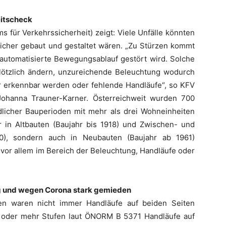
eitscheck
s für Verkehrssicherheit) zeigt: Viele Unfälle könnten
cher gebaut und gestaltet wären. „Zu Stürzen kommt
utomatisierte Bewegungsablauf gestört wird. Solche
plötzlich ändern, unzureichende Beleuchtung wodurch
 erkennbar werden oder fehlende Handläufe“, so KFV
Johanna Trauner-Karner. Österreichweit wurden 700
icher Bauperioden mit mehr als drei Wohneinheiten
r in Altbauten (Baujahr bis 1918) und Zwischen- und
60), sondern auch in Neubauten (Baujahr ab 1961)
h vor allem im Bereich der Beleuchtung, Handläufe oder
ig und wegen Corona stark gemieden
en waren nicht immer Handläufe auf beiden Seiten
 oder mehr Stufen laut ÖNORM B 5371 Handläufe auf