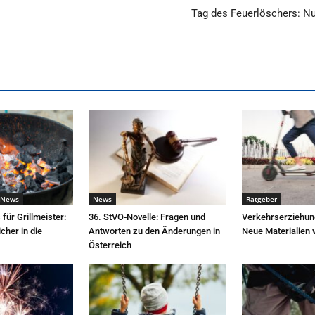
Tag des Feuerlöschers: Nu
 News
News
Ratgeber
 für Grillmeister:
36. StVO-Novelle: Fragen und
Verkehrserziehun
icher in die
Antworten zu den Änderungen in
Neue Materialien 
Österreich