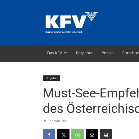
KFV
–
Kuratorium
für
Verkehrssicherheit
Das KFV
Ratgeber
Presse
Forschu
Ratgeber
Must-See-Empfeh
des Österreichis
8. Februar 2021