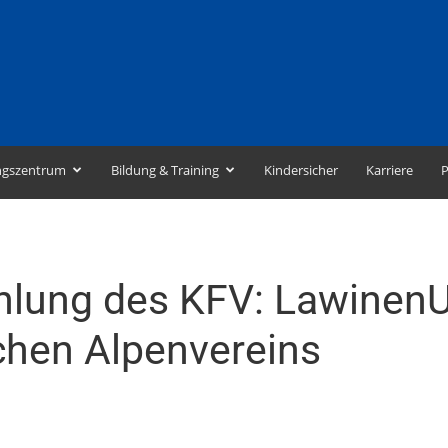
ngszentrum
Bildung & Training
Kindersicher
Karriere
P
lung des KFV: Lawinen
chen Alpenvereins