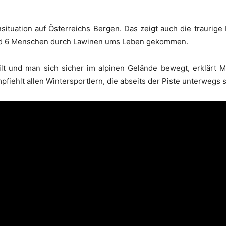
ituation auf Österreichs Bergen. Das zeigt auch die traurige 
ind 6 Menschen durch Lawinen ums Leben gekommen.
ilt und man sich sicher im alpinen Gelände bewegt, erklärt 
fiehlt allen Wintersportlern, die abseits der Piste unterwegs