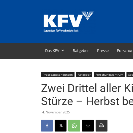
KFV
–
Kuratorium
für
Verkehrssicherheit
Das KFV
Ratgeber
Presse
Forschu
Presseaussendungen
Ratgeber
Forschungszentrum
Spo
Zwei Drittel aller 
Stürze – Herbst be
4. November 2025