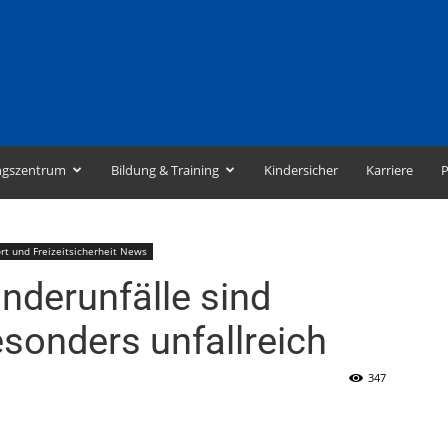
ngszentrum
Bildung & Training
Kindersicher
Karriere
P
rt und Freizeitsicherheit News
Kinderunfälle sind
sonders unfallreich
347