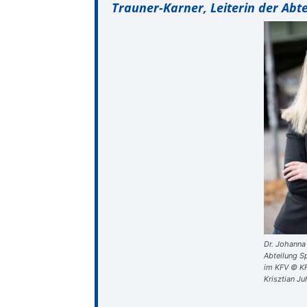
Trauner-Karner, Leiterin der Abte
Dr. Johanna 
Abteilung Sp
im KFV © KF
Krisztian J