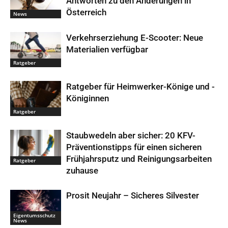
Antworten zu den Änderungen in
Österreich
News
Verkehrserziehung E-Scooter: Neue
Materialien verfügbar
Ratgeber
Ratgeber für Heimwerker-Könige und -
Königinnen
Ratgeber
Staubwedeln aber sicher: 20 KFV-
Präventionstipps für einen sicheren
Frühjahrsputz und Reinigungsarbeiten
Ratgeber
zuhause
Prosit Neujahr – Sicheres Silvester
Eigentumsschutz
News