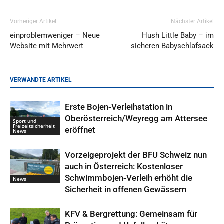
Vorheriger Artikel
Nächster Artikel
einproblemweniger – Neue
Hush Little Baby – im
Website mit Mehrwert
sicheren Babyschlafsack
VERWANDTE ARTIKEL
Erste Bojen-Verleihstation in
Oberösterreich/Weyregg am Attersee
Sport und
Freizeitsicherheit
eröffnet
News
Vorzeigeprojekt der BFU Schweiz nun
auch in Österreich: Kostenloser
Schwimmbojen-Verleih erhöht die
News
Sicherheit in offenen Gewässern
KFV & Bergrettung: Gemeinsam für