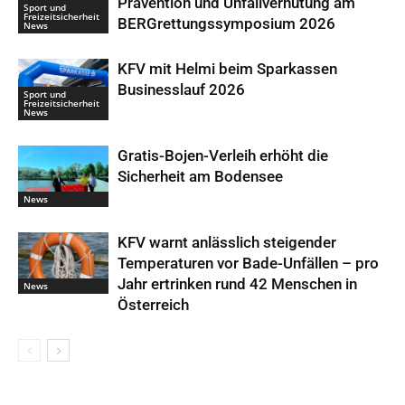
Prävention und Unfallverhütung am
Sport und
Freizeitsicherheit
BERGrettungssymposium 2026
News
KFV mit Helmi beim Sparkassen
Businesslauf 2026
Sport und
Freizeitsicherheit
News
Gratis-Bojen-Verleih erhöht die
Sicherheit am Bodensee
News
KFV warnt anlässlich steigender
Temperaturen vor Bade-Unfällen – pro
Jahr ertrinken rund 42 Menschen in
News
Österreich