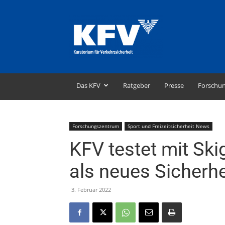
KFV
–
Kuratorium
für
Verkehrssicherheit
Das KFV
Ratgeber
Presse
Forschu
Forschungszentrum
Sport und Freizeitsicherheit News
KFV testet mit Sk
als neues Sicherhe
3. Februar 2022