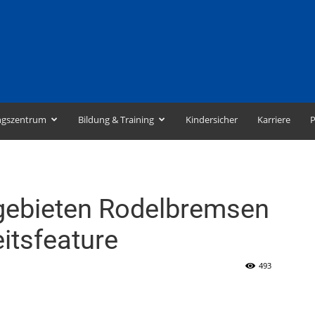
ngszentrum
Bildung & Training
Kindersicher
Karriere
P
igebieten Rodelbremsen
itsfeature
493