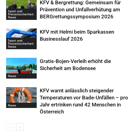
KFV & Bergrettung: Gemeinsam für
Prävention und Unfallverhütung am
Sport und
Freizeitsicherheit
BERGrettungssymposium 2026
News
KFV mit Helmi beim Sparkassen
Businesslauf 2026
Sport und
Freizeitsicherheit
News
Gratis-Bojen-Verleih erhöht die
Sicherheit am Bodensee
News
KFV warnt anlässlich steigender
Temperaturen vor Bade-Unfällen – pro
Jahr ertrinken rund 42 Menschen in
News
Österreich