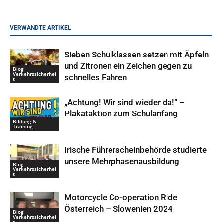
VERWANDTE ARTIKEL
Sieben Schulklassen setzen mit Äpfeln
und Zitronen ein Zeichen gegen zu
Blog
Verkehrssicherhei
schnelles Fahren
t
„Achtung! Wir sind wieder da!“ –
Plakataktion zum Schulanfang
Bildung &
Training
Irische Führerscheinbehörde studierte
unsere Mehrphasenausbildung
Blog
Verkehrssicherhei
t
Motorcycle Co-operation Ride
Österreich – Slowenien 2024
Blog
Verkehrssicherhei
t