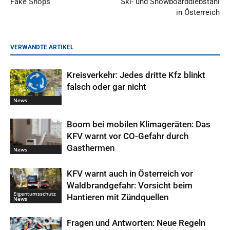
Fake Shops
Ski- und Snowboarddiebstahl
in Österreich
VERWANDTE ARTIKEL
Kreisverkehr: Jedes dritte Kfz blinkt
falsch oder gar nicht
News
Boom bei mobilen Klimageräten: Das
KFV warnt vor CO-Gefahr durch
Gasthermen
News
KFV warnt auch in Österreich vor
Waldbrandgefahr: Vorsicht beim
Eigentumsschutz
Hantieren mit Zündquellen
News
Fragen und Antworten: Neue Regeln