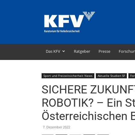
KFV
–
Kuratorium
für
Verkehrssicherheit
Das KFV
Ratgeber
Presse
Forschu
Sport und Freizeitsicherheit News
Aktuelle Studien SF
For
SICHERE ZUKUNFT
ROBOTIK? – Ein S
Österreichischen 
7. Dezember 2022