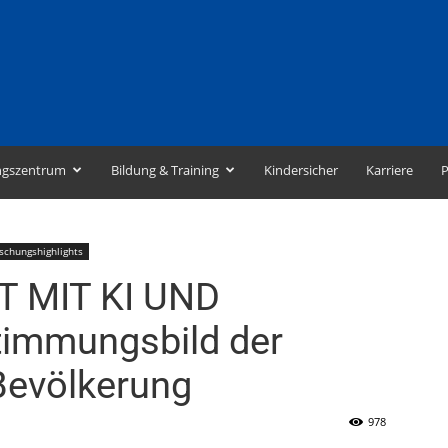
ngszentrum
Bildung & Training
Kindersicher
Karriere
P
schungshighlights
 MIT KI UND
timmungsbild der
Bevölkerung
978