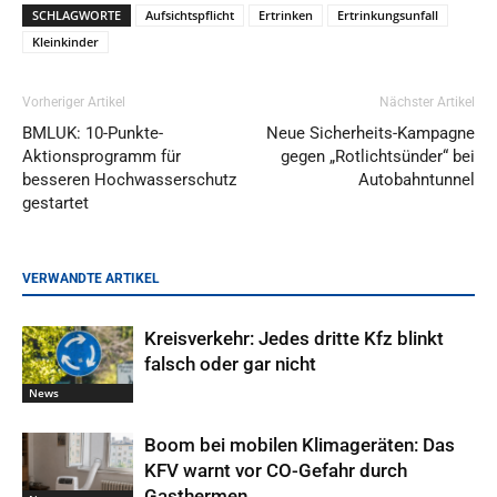
SCHLAGWORTE
Aufsichtspflicht
Ertrinken
Ertrinkungsunfall
Kleinkinder
Vorheriger Artikel
Nächster Artikel
BMLUK: 10-Punkte-
Neue Sicherheits-Kampagne
Aktionsprogramm für
gegen „Rotlichtsünder“ bei
besseren Hochwasserschutz
Autobahntunnel
gestartet
VERWANDTE ARTIKEL
Kreisverkehr: Jedes dritte Kfz blinkt
falsch oder gar nicht
News
Boom bei mobilen Klimageräten: Das
KFV warnt vor CO-Gefahr durch
Gasthermen