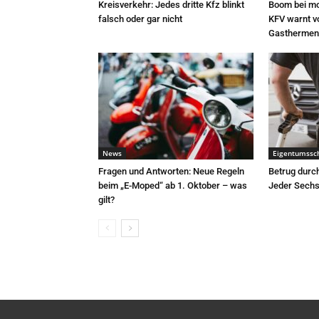
Kreisverkehr: Jedes dritte Kfz blinkt
Boom bei mo
falsch oder gar nicht
KFV warnt v
Gasthermen
News
Eigentumssc
Fragen und Antworten: Neue Regeln
Betrug durc
beim „E-Moped“ ab 1. Oktober – was
Jeder Sechst
gilt?