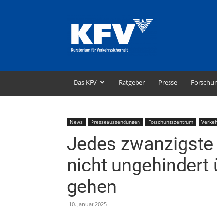
KFV
–
Kuratorium
für
Verkehrssicherheit
Das KFV
Ratgeber
Presse
Forschu
News
Presseaussendungen
Forschungszentrum
Verkeh
Jedes zwanzigste 
nicht ungehindert
gehen
10. Januar 2025