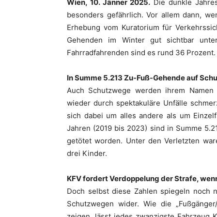
Wien, 10. Jänner 2025.
Die dunkle Jahres
besonders gefährlich. Vor allem dann, wen
Erhebung vom Kuratorium für Verkehrssic
Gehenden im Winter gut sichtbar unter
Fahrradfahrenden sind es rund 36 Prozent.
In Summe 5.213 Zu-Fuß-Gehende auf Schu
Auch Schutzwege werden ihrem Namen nic
wieder durch spektakuläre Unfälle schmer
sich dabei um alles andere als um Einzelfä
Jahren (2019 bis 2023) sind in Summe 5.
getötet worden. Unter den Verletzten war
drei Kinder.
KFV fordert Verdoppelung der Strafe, wen
Doch selbst diese Zahlen spiegeln noch n
Schutzwegen wider. Wie die „Fußgänger
zeigen, lässt jedes zwanzigste Fahrzeug 