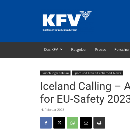
KFV
–
Kuratorium
für
Verkehrssicherheit
Das KFV
Ratgeber
Presse
Forschu
Forschungszentrum
Sport und Freizeitsicherheit News
Iceland Calling –
for EU-Safety 202
4. Februar 2023