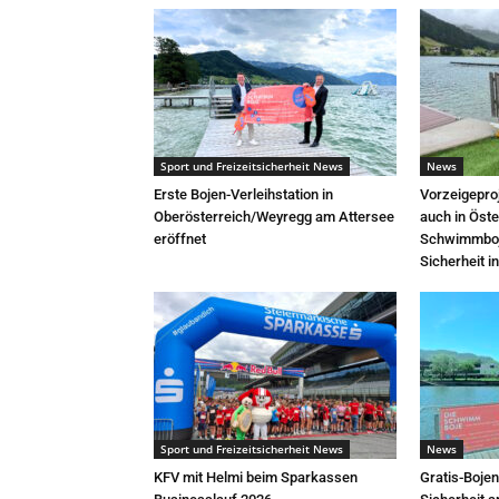
Sport und Freizeitsicherheit News
News
Erste Bojen-Verleihstation in
Vorzeigepro
Oberösterreich/Weyregg am Attersee
auch in Öste
eröffnet
Schwimmboje
Sicherheit 
Sport und Freizeitsicherheit News
News
KFV mit Helmi beim Sparkassen
Gratis-Bojen