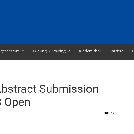
ngszentrum
Bildung & Training
Kindersicher
Karriere
P
 Abstract Submission
3 Open
231