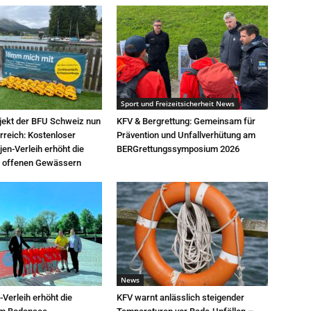
Sport und Freizeitsicherheit News
jekt der BFU Schweiz nun
KFV & Bergrettung: Gemeinsam für
rreich: Kostenloser
Prävention und Unfallverhütung am
n-Verleih erhöht die
BERGrettungssymposium 2026
in offenen Gewässern
News
-Verleih erhöht die
KFV warnt anlässlich steigender