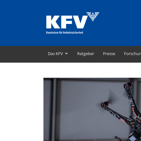
KFV
–
Kuratorium
für
Verkehrssicherheit
Das KFV
Ratgeber
Presse
Forschu