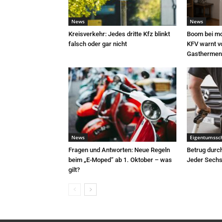
News
News
Kreisverkehr: Jedes dritte Kfz blinkt
Boom bei mo
falsch oder gar nicht
KFV warnt v
Gasthermen
News
Eigentumssc
Fragen und Antworten: Neue Regeln
Betrug durc
beim „E-Moped“ ab 1. Oktober – was
Jeder Sechst
gilt?