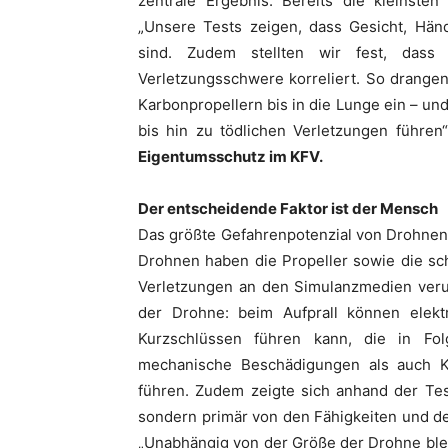
zentrale Ergebnis: Bereits die kleinste
„Unsere Tests zeigen, dass Gesicht, Hän
sind. Zudem stellten wir fest, das
Verletzungsschwere korreliert. So drangen
Karbonpropellern bis in die Lunge ein – u
bis hin zu tödlichen Verletzungen führen
Eigentumsschutz im KFV.
Der entscheidende Faktor ist der Mensch
Das größte Gefahrenpotenzial von Drohnen st
Drohnen haben die Propeller sowie die sc
Verletzungen an den Simulanzmedien verur
der Drohne: beim Aufprall können elek
Kurzschlüssen führen kann, die in F
mechanische Beschädigungen als auch 
führen. Zudem zeigte sich anhand der Tes
sondern primär von den Fähigkeiten und d
„Unabhängig von der Größe der Drohne blei