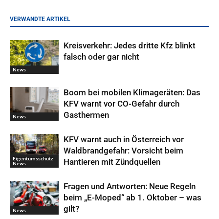
VERWANDTE ARTIKEL
Kreisverkehr: Jedes dritte Kfz blinkt
falsch oder gar nicht
News
Boom bei mobilen Klimageräten: Das
KFV warnt vor CO-Gefahr durch
Gasthermen
News
KFV warnt auch in Österreich vor
Waldbrandgefahr: Vorsicht beim
Eigentumsschutz
Hantieren mit Zündquellen
News
Fragen und Antworten: Neue Regeln
beim „E-Moped“ ab 1. Oktober – was
gilt?
News