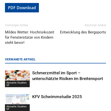
PDF Download
Vorheriger Artikel
Nächster Artikel
Mildes Wetter: Hochrisikozeit
Entwicklung des Bergsports
für Fensterstürze von Kindern
steht bevor!
VERWANDTE ARTIKEL
Schmerzmittel im Sport –
unterschätzte Risiken im Breitensport
Aktuelle Studien
SF
KFV Schwimmstudie 2025
Aktuelle Studien
SF