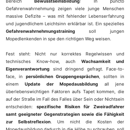
Bereich
Bewusstseinsbildung
: In puncto
Gefahrenwahrnehmung zeigen viele junge Menschen
massive Defizite – was mit fehlender Lebenserfahrung
und jugendlichem Leichtsinn erklärbar ist. Ein spezielles
Gefahrenwahrnehmungstraining
soll jungen
Mopedlenkenden in spe den richtigen Weg weisen.
Fest steht: Nicht nur korrektes Regelwissen und
technisches Know-how, auch
Wachsamkeit und
Eigenverantwortung
sind dringend gefragt. Face-to-
face, in
persönlichen Gruppengesprächen
, sollten in
einem
Update der Mopedausbildung
all jene
überlebenswichtigen Faktoren aufs Tapet kommen, die
auf der Straße im Fall des Falles über Sein oder Nichtsein
entscheiden:
spezifische Risiken für Zweiradfahrer
samt geeigneter
Gegenstrategien sowie die Fähigkeit
zur Selbstreflexion
. Um nicht die Kosten der
Mopedausbildung dadurch in die Höhe zu schrauben, soll