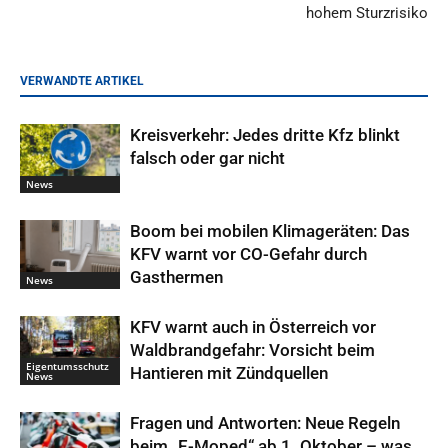
hohem Sturzrisiko
VERWANDTE ARTIKEL
Kreisverkehr: Jedes dritte Kfz blinkt
falsch oder gar nicht
News
Boom bei mobilen Klimageräten: Das
KFV warnt vor CO-Gefahr durch
Gasthermen
News
KFV warnt auch in Österreich vor
Waldbrandgefahr: Vorsicht beim
Eigentumsschutz
Hantieren mit Zündquellen
News
Fragen und Antworten: Neue Regeln
beim „E-Moped“ ab 1. Oktober – was