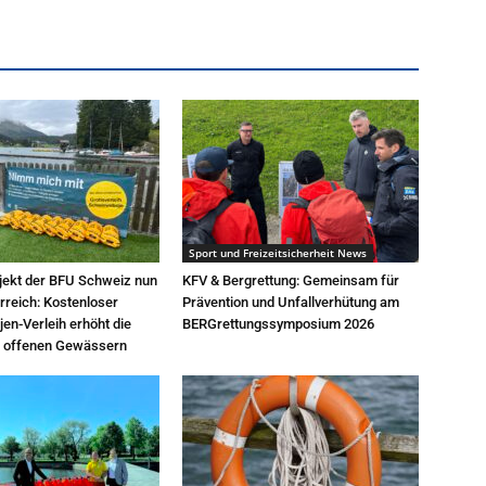
Sport und Freizeitsicherheit News
jekt der BFU Schweiz nun
KFV & Bergrettung: Gemeinsam für
rreich: Kostenloser
Prävention und Unfallverhütung am
n-Verleih erhöht die
BERGrettungssymposium 2026
in offenen Gewässern