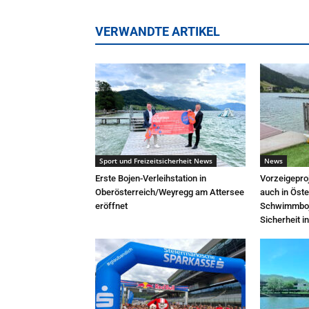
VERWANDTE ARTIKEL
Sport und Freizeitsicherheit News
News
Erste Bojen-Verleihstation in
Vorzeigepro
Oberösterreich/Weyregg am Attersee
auch in Öste
eröffnet
Schwimmboje
Sicherheit 