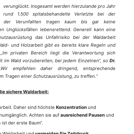
verunglückt. Insgesamt werden hierzulande pro Jahr
rund 1.500 spitalsbehandelte Verletzte bei der
le der Verunfallten tragen kaum bis gar keine
en Unglücksfällen lebensrettend. Generell kann eine
utzausrüstung das Unfallrisiko bei der Waldarbeit
Wald- und Holzarbeit gibt es bereits klare Regeln und
Im privaten Bereich liegt die Verantwortung sich
t im Wald vorzubereiten, bei jedem Einzelnen“, so
Dr.
„Wir empfehlen daher dringend, entsprechende
 Tragen einer Schutzausrüstung, zu treffen.“
die sichere Waldarbeit:
Arbeit. Daher sind höchste
Konzentration
und
unumgänglich. Achten sie auf
ausreichend Pausen
und
ist der erste Baum“.
e Waldarbeit und
vermeiden Sie Zeitdruck.