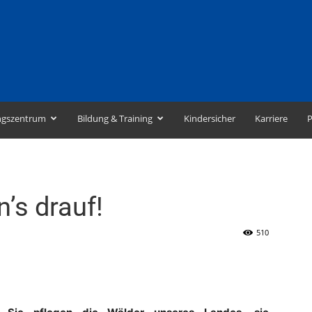
ngszentrum
Bildung & Training
Kindersicher
Karriere
P
’s drauf!
510