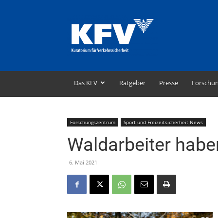
KFV
–
Kuratorium
für
Verkehrssicherheit
Das KFV
Ratgeber
Presse
Forschu
Forschungszentrum
Sport und Freizeitsicherheit News
Waldarbeiter haben
6. Mai 2021