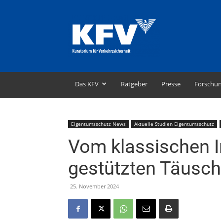
KFV
–
Kuratorium
für
Verkehrssicherheit
Das KFV
Ratgeber
Presse
Forschu
Eigentumsschutz News
Aktuelle Studien Eigentumsschutz
Vom klassischen In
gestützten Täusc
25. November 2024