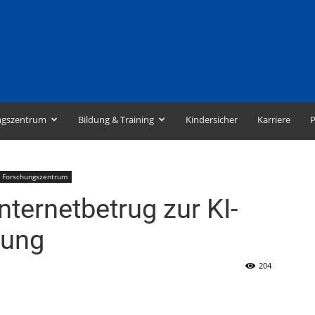
ngszentrum
Bildung & Training
Kindersicher
Karriere
P
Forschungszentrum
ternetbetrug zur KI-
hung
204