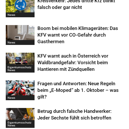
Kreisverkehr: Jedes dritte Kfz blinkt
falsch oder gar nicht
News
Boom bei mobilen Klimageräten: Das
KFV warnt vor CO-Gefahr durch
Gasthermen
News
KFV warnt auch in Österreich vor
Waldbrandgefahr: Vorsicht beim
Eigentumsschutz
Hantieren mit Zündquellen
News
Fragen und Antworten: Neue Regeln
beim „E-Moped“ ab 1. Oktober – was
gilt?
News
Betrug durch falsche Handwerker:
Jeder Sechste fühlt sich betroffen
Eigentumsschutz
News