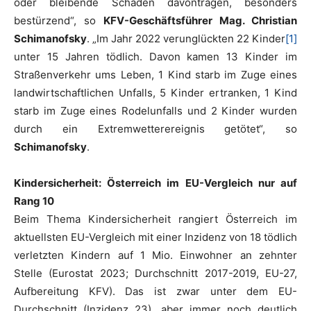
oder bleibende Schäden davontragen, besonders
bestürzend“, so
KFV-Geschäftsführer Mag. Christian
Schimanofsky
. „Im Jahr 2022 verunglückten 22 Kinder
[1]
unter 15 Jahren tödlich. Davon kamen 13 Kinder im
Straßenverkehr ums Leben, 1 Kind starb im Zuge eines
landwirtschaftlichen Unfalls, 5 Kinder ertranken, 1 Kind
starb im Zuge eines Rodelunfalls und 2 Kinder wurden
durch ein Extremwetterereignis getötet“, so
Schimanofsky
.
Kindersicherheit: Österreich im EU-Vergleich nur auf
Rang 10
Beim Thema Kindersicherheit rangiert Österreich im
aktuellsten EU-Vergleich mit einer Inzidenz von 18 tödlich
verletzten Kindern auf 1 Mio. Einwohner an zehnter
Stelle (Eurostat 2023; Durchschnitt 2017-2019, EU-27,
Aufbereitung KFV). Das ist zwar unter dem EU-
Durchschnitt (Inzidenz 23), aber immer noch deutlich