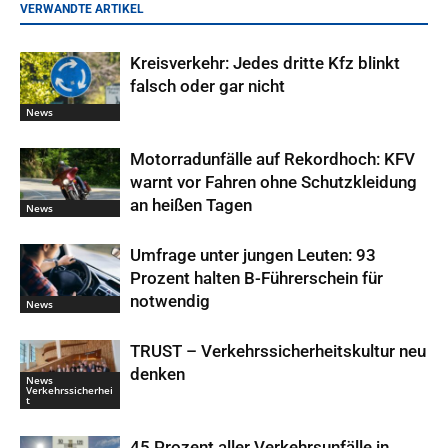
VERWANDTE ARTIKEL
Kreisverkehr: Jedes dritte Kfz blinkt
falsch oder gar nicht
News
Motorradunfälle auf Rekordhoch: KFV
warnt vor Fahren ohne Schutzkleidung
an heißen Tagen
News
Umfrage unter jungen Leuten: 93
Prozent halten B-Führerschein für
notwendig
News
TRUST – Verkehrssicherheitskultur neu
denken
News
Verkehrssicherhei
t
45 Prozent aller Verkehrsunfälle in