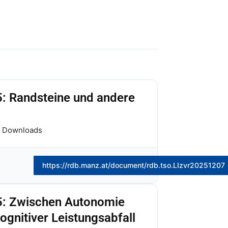
: Randsteine und andere
 Downloads
https://rdb.manz.at/document/rdb.tso.LIzvr20251207
: Zwischen Autonomie
ognitiver Leistungsabfall