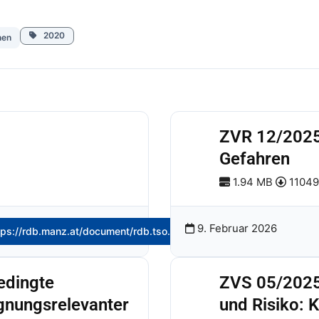
2020
nen
ZVR 12/2025
Gefahren
1.94 MB
11049
9. Februar 2026
tps://rdb.manz.at/document/rdb.tso.LIzvr20260211
edingte
ZVS 05/2025
gnungsrelevanter
und Risiko: K