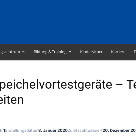
ngszentrum
Bildung & Training
Kindersicher
Karriere
P
eichelvortestgeräte – T
eiten
hl
1
Erstellungsdatum
8. Januar 2020
Zuletzt aktualisiert
20. Dezember 2