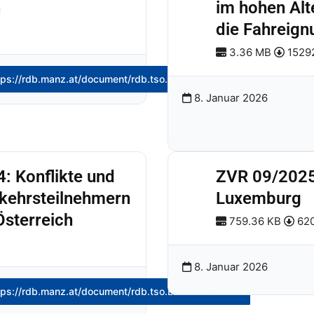
n
im hohen Alt
die Fahreign
3.36 MB
1529
tps://rdb.manz.at/document/rdb.tso.LIzvr20251204
8. Januar 2026
: Konflikte und
ZVR 09/2025
kehrsteilnehmern
Luxemburg
Österreich
759.36 KB
620
8. Januar 2026
tps://rdb.manz.at/document/rdb.tso.LIzvr20251010