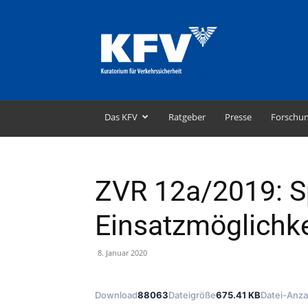
KFV
–
Kuratorium
für
Verkehrssicherheit
Das KFV
Ratgeber
Presse
Forschu
ZVR 12a/2019: Sp
Einsatzmöglichk
8. Januar 2020
Download
88063
Dateigröße
675.41 KB
Datei-Anza