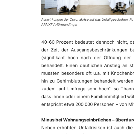
Auswirkungen der Coronakrise auf das Unfallgeschehen. Fo
APA/KFV Hörmandinger
40-60 Prozent bedeutet dennoch nicht, da
der Zeit der Ausgangsbeschränkungen be
(signifikant hoch nach der Öffnung der 
behandelt. Einen deutlichen Anstieg an s
mussten besonders oft u.a. mit Knochenb
hin zu Gehirnblutungen behandelt werden
zudem laut Umfrage sehr hoch“, so Thann
dass ihnen oder einem Familienmitglied wäh
entspricht etwa 200.000 Personen – von Mit
Minus bei Wohnungseinbrüchen – überdurc
Neben erhöhten Unfallrisiken ist auch di