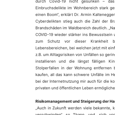
durch Covid-19 nicht gesunken – das 
Einbruchsdelikte im Wohnbereich stark ge
einen Boom“, erklärt Dr. Armin Kaltenegge
Cyberdelikten stieg auch die Zahl der Br
Brandschäden im Waldbereich deutlich. „Na
COVID-19 wieder stärker ins Bewusstsein 
zum Schutz vor dieser Krankheit bes
Lebensbereichen, bei welchen jetzt mit ein
z.B. um Alltagsrisiken von Unfällen so ger
installieren und die längst fälligen 
Stolperfallen in der Wohnung entfernen
kaufen, all das kann schwere Unfälle im 
bei der Internetnutzung mir auch für die 
privaten und öffentlichen Leben ermögliche
Risikomanagement und Steigerung der Han
„Auch in Zukunft werden viele bekannte, 
verschwinden“, so Thann, und „sich vor