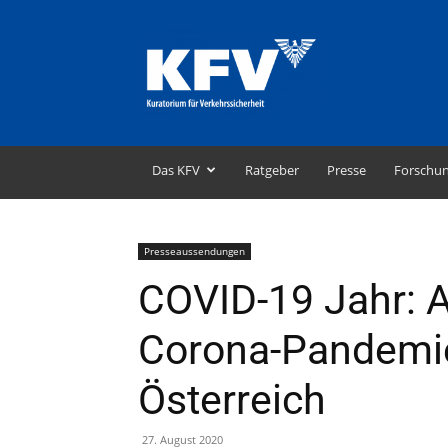
KFV
–
Kuratorium
für
Verkehrssicherheit
Das KFV
Ratgeber
Presse
Forschu
Presseaussendungen
COVID-19 Jahr: 
Corona-Pandemie 
Österreich
27. August 2020