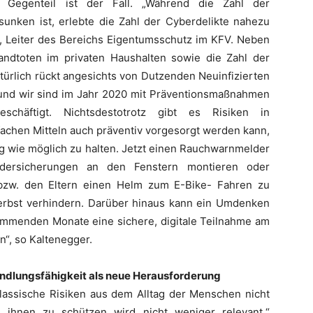
Gegenteil ist der Fall. „Während die Zahl der
sunken ist, erlebte die Zahl der Cyberdelikte nahezu
r, Leiter des Bereichs Eigentumsschutz im KFV. Neben
andtoten im privaten Haushalten sowie die Zahl der
türlich rückt angesichts von Dutzenden Neuinfizierten
und wir sind im Jahr 2020 mit Präventionsmaßnahmen
chäftigt. Nichtsdestotrotz gibt es Risiken in
fachen Mitteln auch präventiv vorgesorgt werden kann,
ing wie möglich zu halten. Jetzt einen Rauchwarnmelder
Kindersicherungen an den Fenstern montieren oder
 bzw. den Eltern einen Helm zum E-Bike- Fahren zu
Herbst verhindern. Darüber hinaus kann ein Umdenken
kommenden Monate eine sichere, digitale Teilnahme am
n“, so Kaltenegger.
dlungsfähigkeit als neue Herausforderung
klassische Risiken aus dem Alltag der Menschen nicht
 ihnen zu schützen wird nicht weniger relevant.“