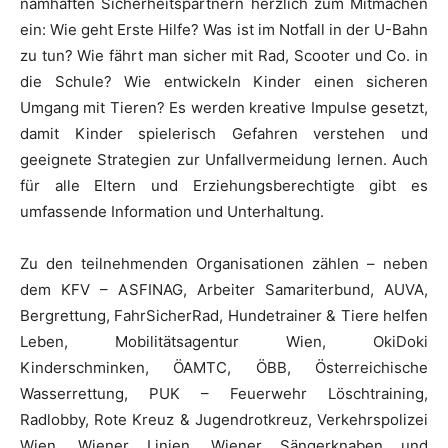
namhaften Sicherheitspartnern herzlich zum Mitmachen
ein: Wie geht Erste Hilfe? Was ist im Notfall in der U-Bahn
zu tun? Wie fährt man sicher mit Rad, Scooter und Co. in
die Schule? Wie entwickeln Kinder einen sicheren
Umgang mit Tieren? Es werden kreative Impulse gesetzt,
damit Kinder spielerisch Gefahren verstehen und
geeignete Strategien zur Unfallvermeidung lernen. Auch
für alle Eltern und Erziehungsberechtigte gibt es
umfassende Information und Unterhaltung.
Zu den teilnehmenden Organisationen zählen – neben
dem KFV – ASFINAG, Arbeiter Samariterbund, AUVA,
Bergrettung, FahrSicherRad, Hundetrainer & Tiere helfen
Leben, Mobilitätsagentur Wien, OkiDoki
Kinderschminken, ÖAMTC, ÖBB, Österreichische
Wasserrettung, PUK – Feuerwehr Löschtraining,
Radlobby, Rote Kreuz & Jugendrotkreuz, Verkehrspolizei
Wien, Wiener Linien, Wiener Sängerknaben und