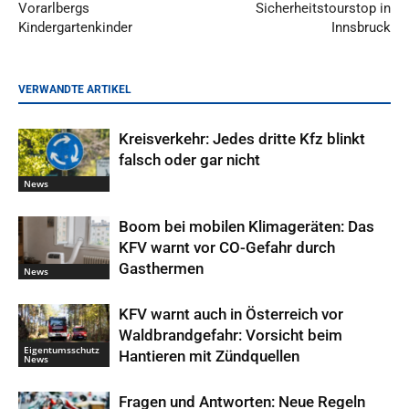
Vorarlbergs
Sicherheitstourstop in
Kindergartenkinder
Innsbruck
VERWANDTE ARTIKEL
Kreisverkehr: Jedes dritte Kfz blinkt
falsch oder gar nicht
News
Boom bei mobilen Klimageräten: Das
KFV warnt vor CO-Gefahr durch
Gasthermen
News
KFV warnt auch in Österreich vor
Waldbrandgefahr: Vorsicht beim
Eigentumsschutz
Hantieren mit Zündquellen
News
Fragen und Antworten: Neue Regeln