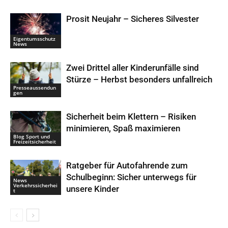
Prosit Neujahr – Sicheres Silvester
Eigentumsschutz
News
Zwei Drittel aller Kinderunfälle sind
Stürze – Herbst besonders unfallreich
Presseaussendun
gen
Sicherheit beim Klettern – Risiken
minimieren, Spaß maximieren
Blog Sport und
Freizeitsicherheit
Ratgeber für Autofahrende zum
Schulbeginn: Sicher unterwegs für
News
Verkehrssicherhei
unsere Kinder
t