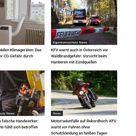
Eigentumsschutz News
bilen Klimageräten: Das
KFV warnt auch in Österreich vor
or CO-Gefahr durch
Waldbrandgefahr: Vorsicht beim
Hantieren mit Zündquellen
hutz News
News
h falsche Handwerker:
Motorradunfälle auf Rekordhoch: KFV
e fühlt sich betroffen
warnt vor Fahren ohne
Schutzkleidung an heißen Tagen