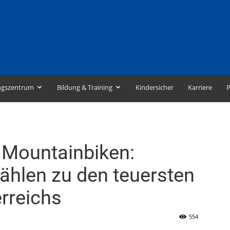
ngszentrum
Bildung & Training
Kindersicher
Karriere
P
, Mountainbiken:
zählen zu den teuersten
rreichs
554