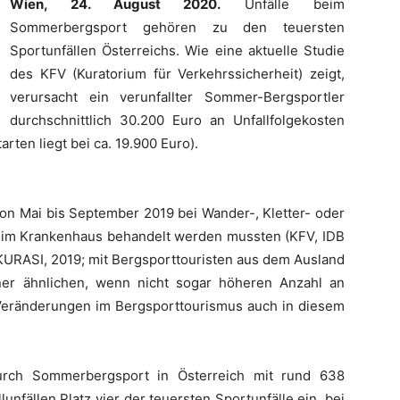
Wien, 24. August 2020.
Unfälle beim
Sommerbergsport gehören zu den teuersten
Sportunfällen Österreichs. Wie eine aktuelle Studie
des KFV (Kuratorium für Verkehrssicherheit) zeigt,
verursacht ein verunfallter Sommer-Bergsportler
durchschnittlich 30.200 Euro an Unfallfolgekosten
arten liegt bei ca. 19.900 Euro).
von Mai bis September 2019 bei Wander-, Kletter- oder
e im Krankenhaus behandelt werden mussten (KFV, IDB
 (KURASI, 2019; mit Bergsporttouristen aus dem Ausland
iner ähnlichen, wenn nicht sogar höheren Anzahl an
 Veränderungen im Bergsporttourismus auch in diesem
urch Sommerbergsport in Österreich mit rund 638
unfällen Platz vier der teuersten Sportunfälle ein, bei