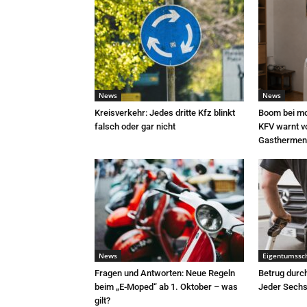
News
News
Kreisverkehr: Jedes dritte Kfz blinkt
Boom bei mo
falsch oder gar nicht
KFV warnt v
Gasthermen
News
Eigentumssc
Fragen und Antworten: Neue Regeln
Betrug durc
beim „E-Moped“ ab 1. Oktober – was
Jeder Sechst
gilt?