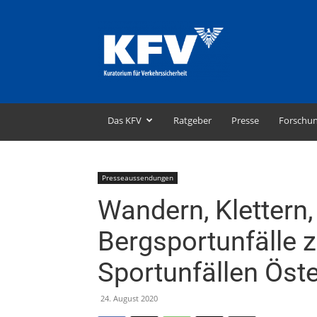
KFV
–
Kuratorium
für
Verkehrssicherheit
Das KFV
Ratgeber
Presse
Forschu
Presseaussendungen
Wandern, Klettern
Bergsportunfälle 
Sportunfällen Öste
24. August 2020