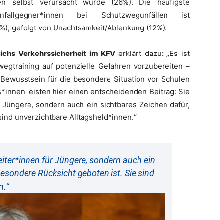
nen selbst verursacht wurde (26%). Die häufigste
allgegner*innen bei Schutzwegunfällen ist
%), gefolgt von Unachtsamkeit/Ablenkung (12%).
reichs Verkehrssicherheit im KFV
erklärt dazu
:
„Es ist
wegtraining auf potenzielle Gefahren vorzubereiten –
 Bewusstsein für die besondere Situation vor Schulen
*innen leisten hier einen entscheidenden Beitrag: Sie
r Jüngere, sondern auch ein sichtbares Zeichen dafür,
sind unverzichtbare Alltagsheld*innen.“
leiter*innen für Jüngere, sondern auch ein
besondere Rücksicht geboten ist. Sie sind
n.“