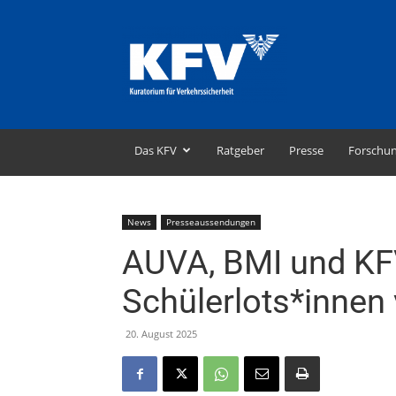
KFV
–
Kuratorium
für
Verkehrssicherheit
Das KFV
Ratgeber
Presse
Forschu
News
Presseaussendungen
AUVA, BMI und KF
Schülerlots*innen
20. August 2025