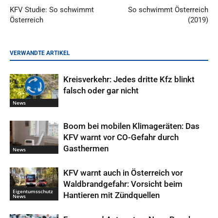
KFV Studie: So schwimmt
So schwimmt Österreich
Österreich
(2019)
VERWANDTE ARTIKEL
Kreisverkehr: Jedes dritte Kfz blinkt
falsch oder gar nicht
News
Boom bei mobilen Klimageräten: Das
KFV warnt vor CO-Gefahr durch
Gasthermen
News
KFV warnt auch in Österreich vor
Waldbrandgefahr: Vorsicht beim
Eigentumsschutz
Hantieren mit Zündquellen
News