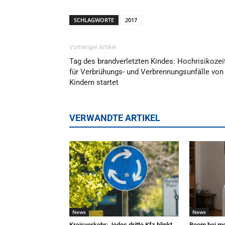
SCHLAGWORTE
2017
Vorheriger Artikel
Tag des brandverletzten Kindes: Hochrisikozei
für Verbrühungs- und Verbrennungsunfälle von
Kindern startet
VERWANDTE ARTIKEL
News
News
Kreisverkehr: Jedes dritte Kfz blinkt
Boom bei mo