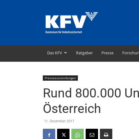
KFV
–
Kuratorium
für
Verkehrssicherheit
Das KFV
Ratgeber
Presse
Forschu
Presseaussendungen
Rund 800.000 Unf
Österreich
11. Dezember 2017