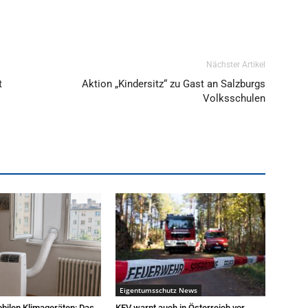
Nächster Artikel
t
Aktion „Kindersitz“ zu Gast an Salzburgs
Volksschulen
Eigentumsschutz News
bilen Klimageräten: Das
KFV warnt auch in Österreich vor