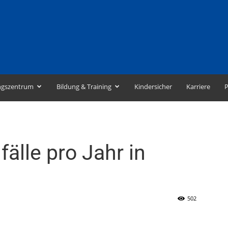
ngszentrum
Bildung & Training
Kindersicher
Karriere
P
älle pro Jahr in
502