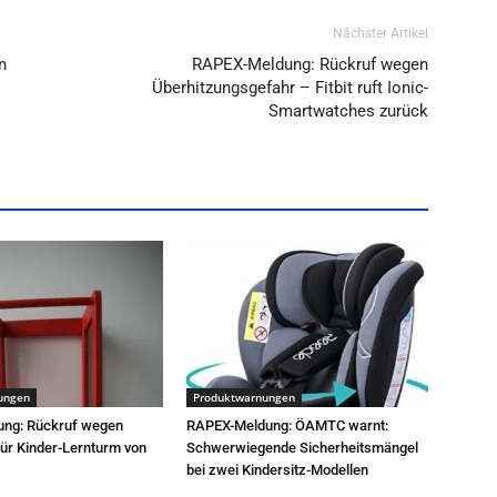
Nächster Artikel
n
RAPEX-Meldung: Rückruf wegen
Überhitzungsgefahr – Fitbit ruft Ionic-
Smartwatches zurück
ungen
Produktwarnungen
ung: Rückruf wegen
RAPEX-Meldung: ÖAMTC warnt:
für Kinder-Lernturm von
Schwerwiegende Sicherheitsmängel
bei zwei Kindersitz-Modellen