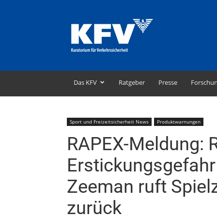
KFV
–
Kuratorium
für
Verkehrssicherheit
Das KFV
Ratgeber
Presse
Forschu
Sport und Freizeitsicherheit News
Produktwarnungen
RAPEX-Meldung: R
Erstickungsgefahr 
Zeeman ruft Spie
zurück