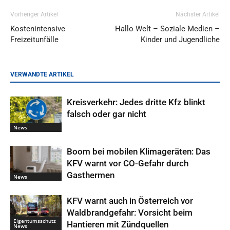
Vorheriger Artikel
Nächster Artikel
Kostenintensive
Hallo Welt – Soziale Medien –
Freizeitunfälle
Kinder und Jugendliche
VERWANDTE ARTIKEL
Kreisverkehr: Jedes dritte Kfz blinkt
falsch oder gar nicht
News
Boom bei mobilen Klimageräten: Das
KFV warnt vor CO-Gefahr durch
Gasthermen
News
KFV warnt auch in Österreich vor
Waldbrandgefahr: Vorsicht beim
Eigentumsschutz
Hantieren mit Zündquellen
News