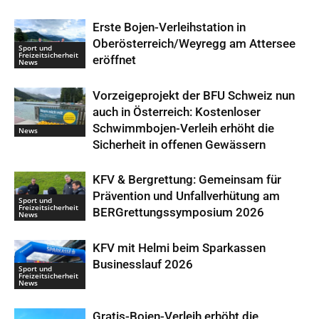
Erste Bojen-Verleihstation in
Oberösterreich/Weyregg am Attersee
Sport und
Freizeitsicherheit
eröffnet
News
Vorzeigeprojekt der BFU Schweiz nun
auch in Österreich: Kostenloser
Schwimmbojen-Verleih erhöht die
News
Sicherheit in offenen Gewässern
KFV & Bergrettung: Gemeinsam für
Prävention und Unfallverhütung am
Sport und
Freizeitsicherheit
BERGrettungssymposium 2026
News
KFV mit Helmi beim Sparkassen
Businesslauf 2026
Sport und
Freizeitsicherheit
News
Gratis-Bojen-Verleih erhöht die