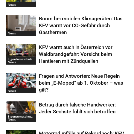
News
Boom bei mobilen Klimageräten: Das
KFV warnt vor CO-Gefahr durch
Gasthermen
News
KFV warnt auch in Österreich vor
Waldbrandgefahr: Vorsicht beim
Eigentumsschutz
Hantieren mit Zündquellen
News
Fragen und Antworten: Neue Regeln
beim „E-Moped“ ab 1. Oktober – was
gilt?
News
Betrug durch falsche Handwerker:
Jeder Sechste fühlt sich betroffen
Eigentumsschutz
News
Motorradunfälle auf Rekordhoch: KFV