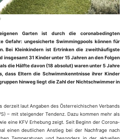
c
igenen Garten ist durch die coronabedingten
te Gefahr: ungesicherte Swimmingpools können für
n. Bei Kleinkindern ist Ertrinken die zweithäufigste
 insgesamt 31 Kinder unter 15 Jahren an den Folgen
als die Hälfte davon (18 absolut) waren unter 5 Jahre
us, dass Eltern die Schwimmkenntnisse ihrer Kinder
sgruppen hinweg liegt die Zahl der Nichtschwimmer in
s derzeit laut Angaben des Österreichischen Verbands
S) – mit steigender Tendenz. Dazu kommen mehr als
wie eine KFV Erhebung zeigt. Seit Beginn der Corona-
al einen deutlichen Anstieg bei der Nachfrage nach
chen Temperaturen und besonders in der aktuellen