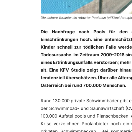
Die sichere Variante: ein robuster Poolzaun (c)iStock/cmspi
Die Nachfrage nach Pools für den e
Einschränkungen hoch. Eine unterschätz
Kinder schnell zur tödlichen Falle werde
Todesursache. Im Zeitraum 2009-2018 sind
eines Ertrinkungsunfalls verstorben; mehr 
alt. Eine KFV Studie zeigt darüber hina
tendenziell überschätzen. Über alle Alter
Österreich bei rund 700.000 Menschen.
Rund 130.000 private Schwimmbäder gibt e
der Schwimmbad- und Saunawirtschaft (ÖV
100.000 Aufstellpools und Planschbecken, 
Krise verzeichnen Poolanbieter noch einm
privaten Schwimmbecken. „Bei sommerli