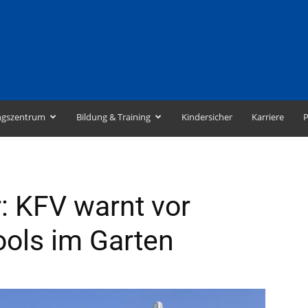
ngszentrum
Bildung & Training
Kindersicher
Karriere
P
r: KFV warnt vor
ools im Garten