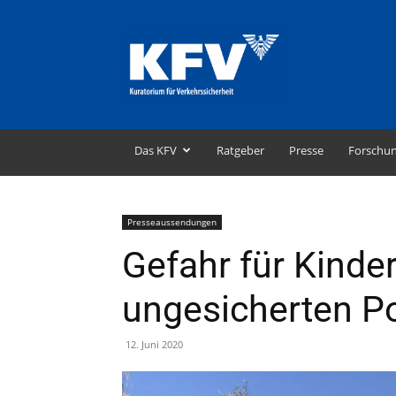
KFV
–
Kuratorium
für
Verkehrssicherheit
Das KFV
Ratgeber
Presse
Forschu
Presseaussendungen
Gefahr für Kinde
ungesicherten P
12. Juni 2020