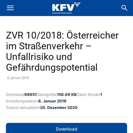
ZVR 10/2018: Österreicher
im Straßenverkehr –
Unfallrisiko und
Gefährdungspotential
8. Januar 2019
Download
98651
Dateigröße
156.69 KB
Datei-Anzahl
1
Erstellungsdatum
8. Januar 2019
Zuletzt aktualisiert
20. Dezember 2020
Download