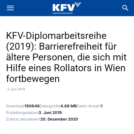
KFV-Diplomarbeitsreihe
(2019): Barrierefreiheit für
ältere Personen, die sich mit
Hilfe eines Rollators in Wien
fortbewegen
3. Juni 2019
Download
190646
Dateigröße
4.68 MB
Datei-Anzahl
1
Erstellungsdatum
3. Juni 2019
Zuletzt aktualisiert
20. Dezember 2020