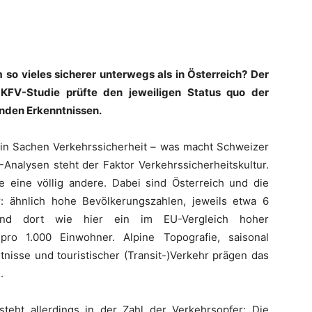
o vieles sicherer unterwegs als in Österreich? Der
 KFV-Studie prüfte den jeweiligen Status quo der
enden Erkenntnissen.
d in Sachen Verkehrssicherheit – was macht Schweizer
-Analysen steht der Faktor Verkehrssicherheitskultur.
e eine völlig andere. Dabei sind Österreich und die
ar: ähnlich hohe Bevölkerungszahlen, jeweils etwa 6
e und dort wie hier ein im EU-Vergleich hoher
ro 1.000 Einwohner. Alpine Topografie, saisonal
ltnisse und touristischer (Transit-)Verkehr prägen das
.
teht allerdings in der Zahl der Verkehrsopfer: Die