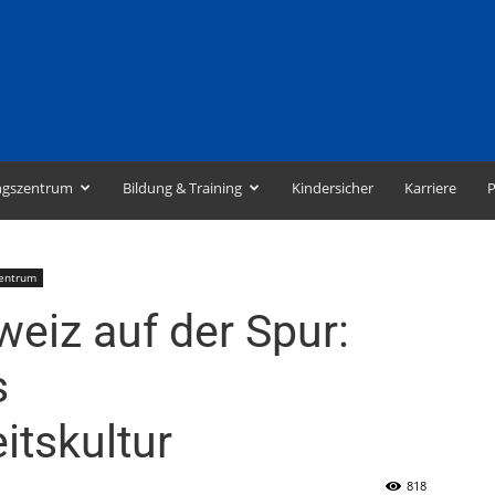
ngszentrum
Bildung & Training
Kindersicher
Karriere
P
zentrum
eiz auf der Spur:
s
itskultur
818