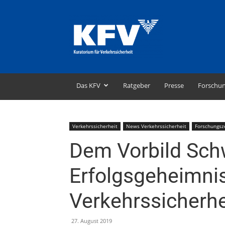
KFV
–
Kuratorium
für
Verkehrssicherheit
Das KFV
Ratgeber
Presse
Forschu
Verkehrssicherheit
News Verkehrssicherheit
Forschungs
Dem Vorbild Schw
Erfolgsgeheimni
Verkehrssicherhe
27. August 2019