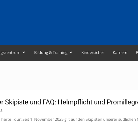
ngszentrum
Bildung & Training
Kindersicher
Karriere
P
r Skipiste und FAQ: Helmpflicht und Promillegr
25
e harte Tour: Seit 1. November 2025 gilt auf den Skipisten unserer südlichen 