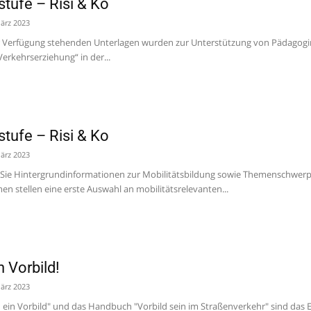
lstufe – Risi & Ko
ärz 2023
 zur Verfügung stehenden Unterlagen wurden zur Unterstützung von Pädago
erkehrserziehung“ in der...
lstufe – Risi & Ko
ärz 2023
en Sie Hintergrundinformationen zur Mobilitätsbildung sowie Themenschwer
en stellen eine erste Auswahl an mobilitätsrelevanten...
n Vorbild!
ärz 2023
n ein Vorbild" und das Handbuch "Vorbild sein im Straßenverkehr" sind da