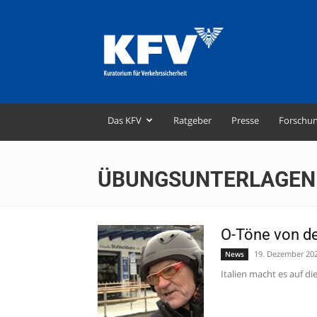
KFV
–
Kuratorium
für
Verkehrssicherheit
Das KFV
Ratgeber
Presse
Forschu
ÜBUNGSUNTERLAGEN
O-Töne von de
19. Dezember 20
News
Italien macht es auf di