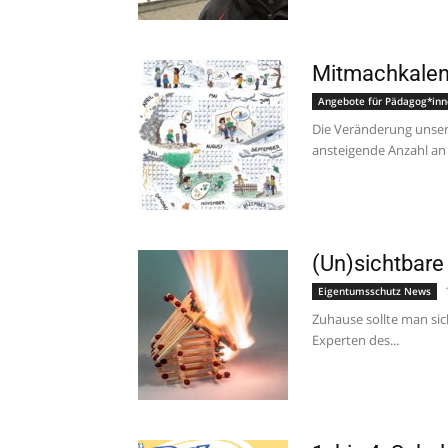
Mitmachkalend
Angebote für Pädagog*in
Die Veränderung unser
ansteigende Anzahl an 
(Un)sichtbare
Eigentumsschutz News
Zuhause sollte man sic
Experten des...