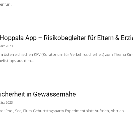
r für...
Hoppala App – Risikobegleiter für Eltern & Erz
ärz 2023
m österreichischen KFV (Kuratorium für Verkehrssicherheit) zum Thema Kinde
eitstipps aus den...
icherheit in Gewässernähe
ärz 2023
 Pool, See, Fluss Geburtstagsparty Experimentblatt Auftrieb, Abtrieb