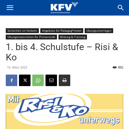
Sicherheit im Verkehr
Angebote für Pädagog*innen
Übungsunterlagen
Übungsmaterialien für Primarstufe
Bildung & Training
1. bis 4. Schulstufe – Risi &
Ko
16. März 2023
892