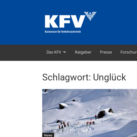
KFV
–
Kuratorium
für
Verkehrssicherheit
Das KFV
Ratgeber
Presse
Forschu
Schlagwort: Unglück
News