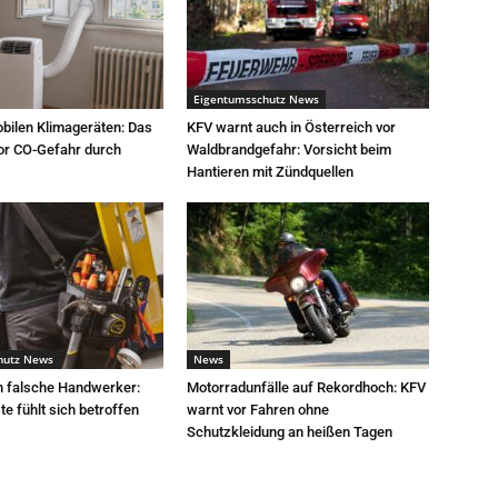
Eigentumsschutz News
bilen Klimageräten: Das
KFV warnt auch in Österreich vor
or CO-Gefahr durch
Waldbrandgefahr: Vorsicht beim
Hantieren mit Zündquellen
hutz News
News
h falsche Handwerker:
Motorradunfälle auf Rekordhoch: KFV
e fühlt sich betroffen
warnt vor Fahren ohne
Schutzkleidung an heißen Tagen