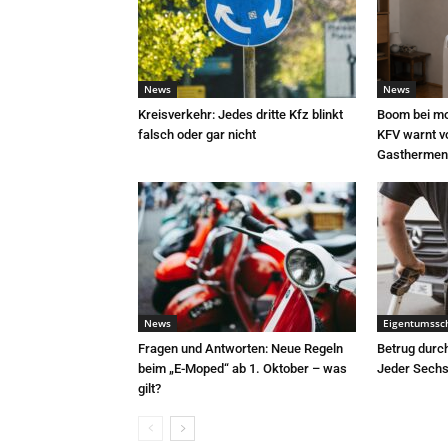
News
News
Kreisverkehr: Jedes dritte Kfz blinkt
Boom bei mo
falsch oder gar nicht
KFV warnt v
Gasthermen
News
Eigentumssc
Fragen und Antworten: Neue Regeln
Betrug durc
beim „E-Moped“ ab 1. Oktober – was
Jeder Sechst
gilt?