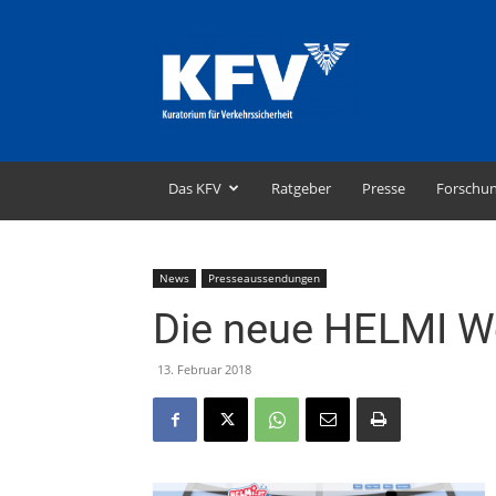
KFV
–
Kuratorium
für
Verkehrssicherheit
Das KFV
Ratgeber
Presse
Forschu
News
Presseaussendungen
Die neue HELMI Web
13. Februar 2018