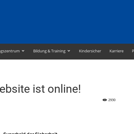
ngszentrum
Bildung & Training
Kindersicher
Karriere
P
site ist online!
2930