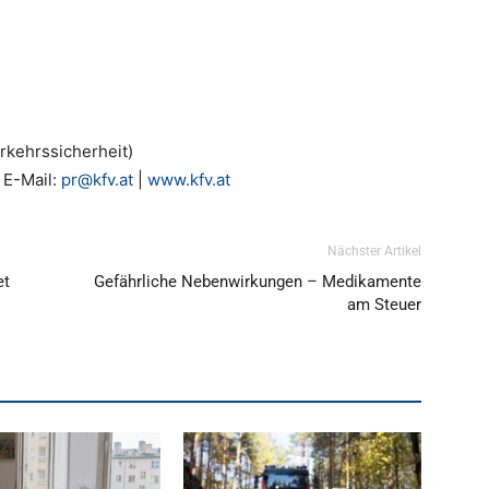
erkehrssicherheit)
 E-Mail:
pr@kfv.at
|
www.kfv.at
Nächster Artikel
et
Gefährliche Nebenwirkungen – Medikamente
am Steuer